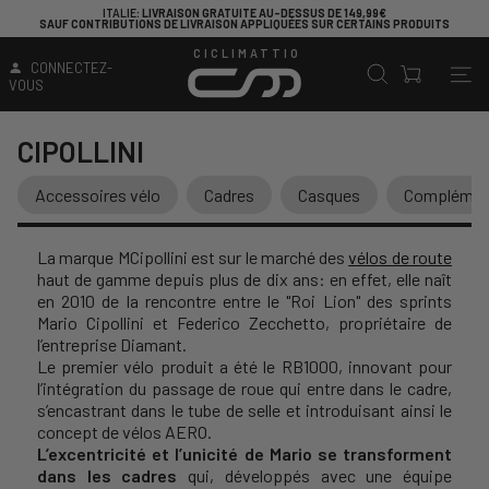
ITALIE
: LIVRAISON GRATUITE AU-DESSUS DE 149,99€
SAUF CONTRIBUTIONS DE LIVRAISON APPLIQUÉES SUR CERTAINS PRODUITS
CICLIMATTIO
CONNECTEZ-
VOUS
CIPOLLINI
Accessoires vélo
Cadres
Casques
Complément
La marque MCipollini est sur le marché des
vélos de route
haut de gamme depuis plus de dix ans: en effet, elle naît
en 2010 de la rencontre entre le "Roi Lion" des sprints
Mario Cipollini et Federico Zecchetto, propriétaire de
l’entreprise Diamant.
Le premier vélo produit a été le RB1000, innovant pour
l’intégration du passage de roue qui entre dans le cadre,
s’encastrant dans le tube de selle et introduisant ainsi le
concept de vélos AERO.
L’excentricité et l’unicité de Mario se transforment
dans les cadres
qui, développés avec une équipe