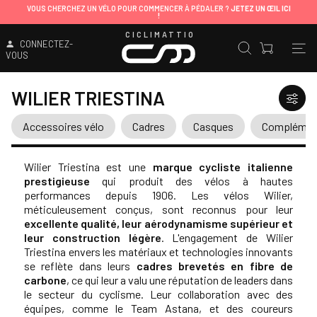
VOUS CHERCHEZ UN VÉLO POUR COMMENCER À PÉDALER ?
JETEZ UN ŒIL ICI
!
CICLIMATTIO
CONNECTEZ-
VOUS
WILIER TRIESTINA
Accessoires vélo
Cadres
Casques
Complément
Wilier Triestina est une
marque cycliste italienne
prestigieuse
qui produit des vélos à hautes
performances depuis 1906. Les vélos Wilier,
méticuleusement conçus, sont reconnus pour leur
excellente qualité, leur aérodynamisme supérieur et
leur construction légère
. L'engagement de Wilier
Triestina envers les matériaux et technologies innovants
se reflète dans leurs
cadres brevetés en fibre de
carbone
, ce qui leur a valu une réputation de leaders dans
le secteur du cyclisme. Leur collaboration avec des
équipes, comme le Team Astana, et des coureurs