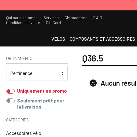
Qui nous sommes
Services
CM magazine
F.A.Q.
Conditions de vente
Gift Card
VÉLOS
COMPOSANTS ET ACCESSOIRES
Q36.5
ORDINAMENTO
Aucun résul
Uniquement en promo
Seulement prêt pour
la livraison
CATÉGORIES
Accessoires vélo