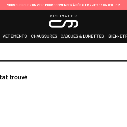
VOUS CHERCHEZ UN VÉLO POUR COMMENCER À PÉDALER ?
JETEZ UN ŒIL ICI !
CICLIMATTIO
VÊTEMENTS
CHAUSSURES
CASQUES & LUNETTES
BIEN-ÊT
tat trouvé