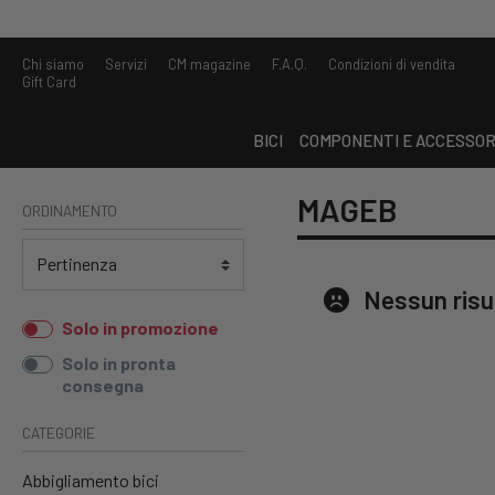
Chi siamo
Servizi
CM magazine
F.A.Q.
Condizioni di vendita
Gift Card
BICI
COMPONENTI E ACCESSOR
MAGEB
ORDINAMENTO
Nessun risu
Solo in promozione
Solo in pronta
consegna
CATEGORIE
Abbigliamento bici